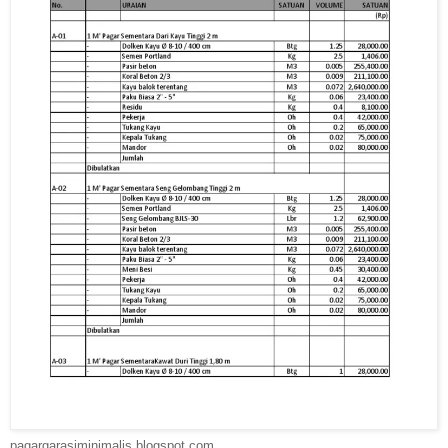
pagargarasiminimalis.blogspot.com